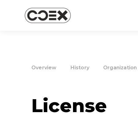
Overview
History
Organization
License